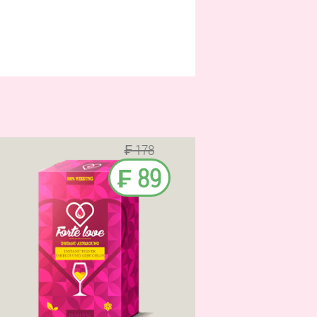
₣ 178
₣ 89