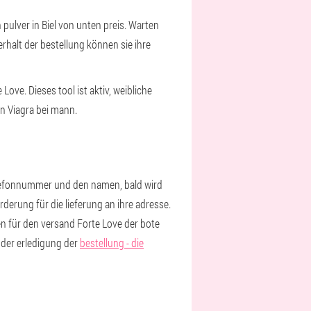
pulver in Biel von unten preis. Warten
rhalt der bestellung können sie ihre
Love. Dieses tool ist aktiv, weibliche
on Viagra bei mann.
 telefonnummer und den namen, bald wird
derung für die lieferung an ihre adresse.
en für den versand Forte Love der bote
 der erledigung der
bestellung - die