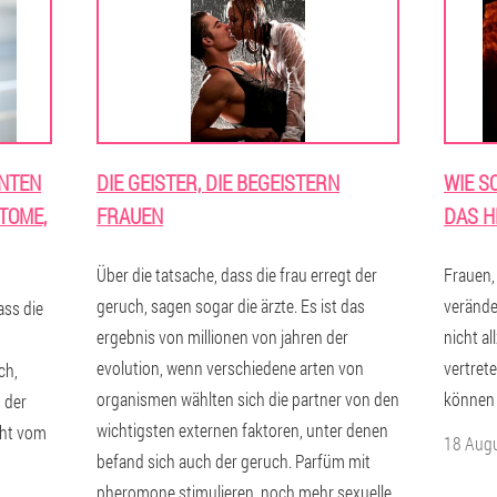
NTEN
DIE GEISTER, DIE BEGEISTERN
WIE S
TOME,
FRAUEN
DAS H
Über die tatsache, dass die frau erregt der
Frauen,
geruch, sagen sogar die ärzte. Es ist das
verände
ass die
ergebnis von millionen von jahren der
nicht al
evolution, wenn verschiedene arten von
vertret
ch,
organismen wählten sich die partner von den
können 
 der
wichtigsten externen faktoren, unter denen
cht vom
18 Aug
befand sich auch der geruch. Parfüm mit
pheromone stimulieren, noch mehr sexuelle