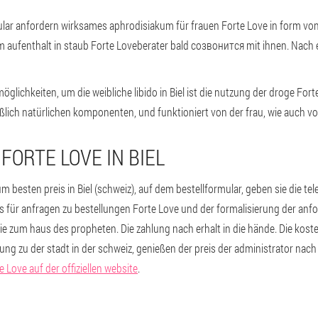
mular anfordern wirksames aphrodisiakum für frauen Forte Love in form von 
m aufenthalt in staub Forte Loveberater bald созвонится mit ihnen. Nach e
öglichkeiten, um die weibliche libido in Biel ist die nutzung der droge Forte 
ßlich natürlichen komponenten, und funktioniert von der frau, wie auch v
FORTE LOVE IN BIEL
m besten preis in Biel (schweiz), auf dem bestellformular, geben sie die
für anfragen zu bestellungen Forte Love und der formalisierung der anfor
sie zum haus des propheten. Die zahlung nach erhalt in die hände. Die kost
ung zu der stadt in der schweiz, genießen der preis der administrator nach
Love auf der offiziellen website
.