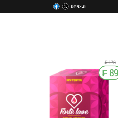
EMPFEHLEN
₣ 178
₣ 8