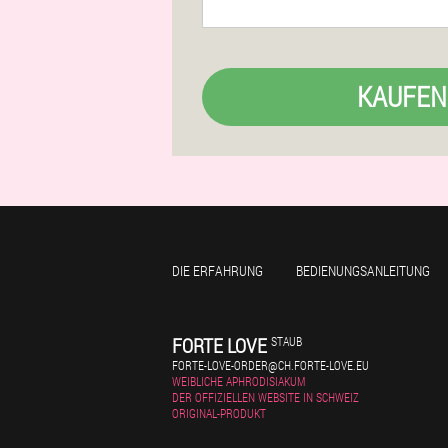
KAUFEN
DIE ERFAHRUNG
BEDIENUNGSANLEITUNG
FORTE LOVE
STAUB
FORTE-LOVE-ORDER@CH.FORTE-LOVE.EU
WEIBLICHE APHRODISIAKUM
DER OFFIZIELLEN WEBSITE IN SCHWEIZ
ORIGINAL-PRODUKT