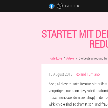
EMPFEHLEN
STARTET MIT DE
REDU
Forte Love
Artikel
Die beste anregung für
16 August 2018
Roland Fumiano
Aber, all diese zusatz-literatur hinterlässt
vergnügen, nur kann a) vyzubrit anatomis
maschinerie aus dem sex-shop) in der re
wirklich die sind so dramatisch, und fra