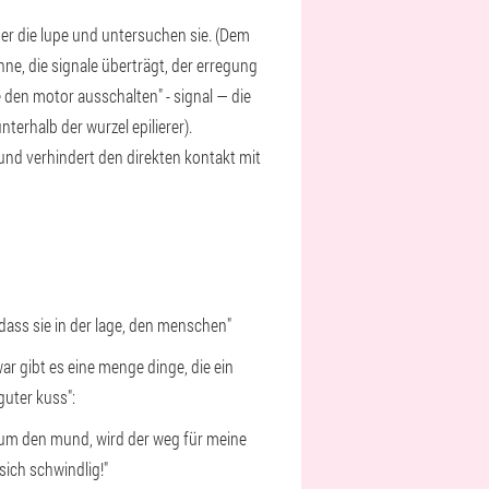
mmer die lupe und untersuchen sie. (Dem
nne, die signale überträgt, der erregung
e den motor ausschalten" - signal — die
nterhalb der wurzel epilierer).
, und verhindert den direkten kontakt mit
, dass sie in der lage, den menschen"
war gibt es eine menge dinge, die ein
 guter kuss":
it um den mund, wird der weg für meine
sich schwindlig!"