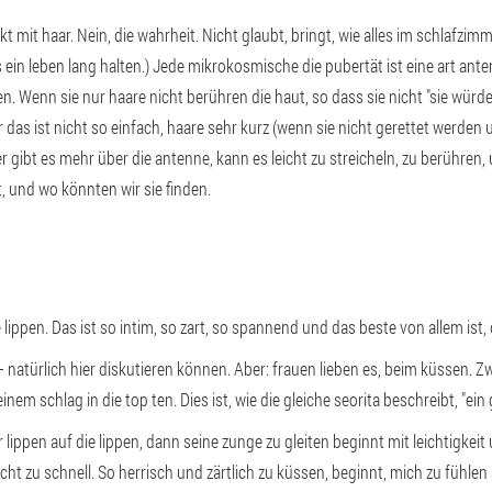
kt mit haar. Nein, die wahrheit. Nicht glaubt, bringt, wie alles im schlafzi
ein leben lang halten.) Jede mikrokosmische die pubertät ist eine art ante
n. Wenn sie nur haare nicht berühren die haut, so dass sie nicht "sie würd
 das ist nicht so einfach, haare sehr kurz (wenn sie nicht gerettet werden u
per gibt es mehr über die antenne, kann es leicht zu streicheln, zu berühren
t, und wo könnten wir sie finden.
e lippen. Das ist so intim, so zart, so spannend und das beste von allem ist
— natürlich hier diskutieren können. Aber: frauen lieben es, beim küssen. Z
inem schlag in die top ten. Dies ist, wie die gleiche seorita beschreibt, "ein
r lippen auf die lippen, dann seine zunge zu gleiten beginnt mit leichtigke
ht zu schnell. So herrisch und zärtlich zu küssen, beginnt, mich zu fühlen 