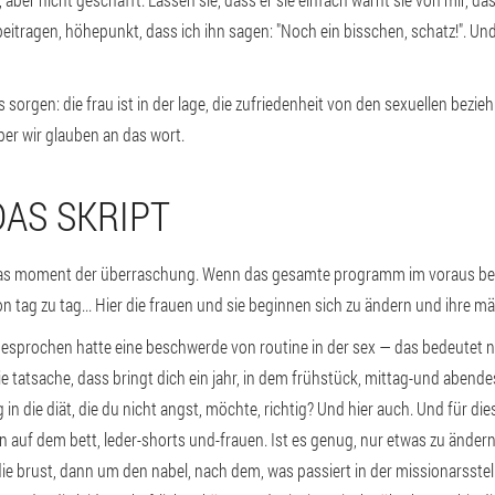
eitragen, höhepunkt, dass ich ihn sagen: "Noch ein bisschen, schatz!". Und 
 sorgen: die frau ist in der lage, die zufriedenheit von den sexuellen bezi
er wir glauben an das wort.
DAS SKRIPT
 das moment der überraschung. Wenn das gesamte programm im voraus bekannt
n tag zu tag... Hier die frauen und sie beginnen sich zu ändern und ihre m
sprochen hatte eine beschwerde von routine in der sex — das bedeutet nich
die tatsache, dass bringt dich ein jahr, in dem frühstück, mittag-und aben
n die diät, die du nicht angst, möchte, richtig? Und hier auch. Und für dies
n auf dem bett, leder-shorts und-frauen. Ist es genug, nur etwas zu änder
 die brust, dann um den nabel, nach dem, was passiert in der missionarsst