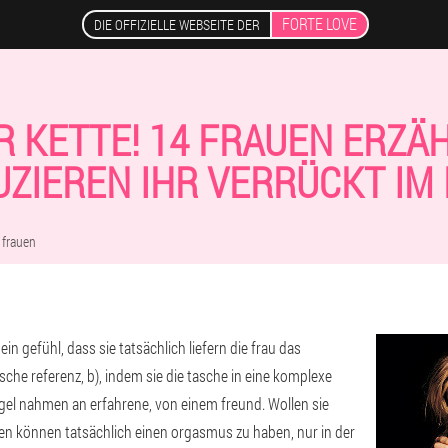
FORTE LOVE
DIE OFFIZIELLE WEBSEITE DER
R KETTE! 14 FRAUEN ERZÄHL
ZIEREN IHR VERRÜCKT IM
 frauen
 ein gefühl, dass sie tatsächlich liefern die frau das
che referenz, b), indem sie die tasche in eine komplexe
gel nahmen an erfahrene, von einem freund. Wollen sie
uen können tatsächlich einen orgasmus zu haben, nur in der