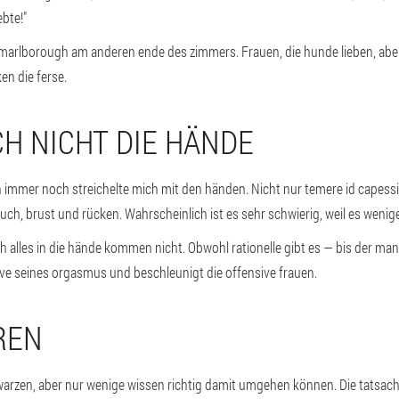
ebte!"
d marlborough am anderen ende des zimmers. Frauen, die hunde lieben, ab
en die ferse.
ICH NICHT DIE HÄNDE
n immer noch streichelte mich mit den händen. Nicht nur temere id capessit
ch, brust und rücken. Wahrscheinlich ist es sehr schwierig, weil es wenige 
fach alles in die hände kommen nicht. Obwohl rationelle gibt es — bis der ma
ive seines orgasmus und beschleunigt die offensive frauen.
REN
warzen, aber nur wenige wissen richtig damit umgehen können. Die tatsach