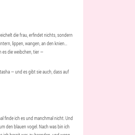
ichelt die frau, erfindet nichts, sondern
intern, lippen, wangen, an den knien...
 es die weibchen, tier —
asha — und es gibt sie auch, dass auf
al finde ich es und manchmal nicht. Und
um den blauen vogel. Nach was bin ich
ass ich bereit war, zu beenden, und wenn