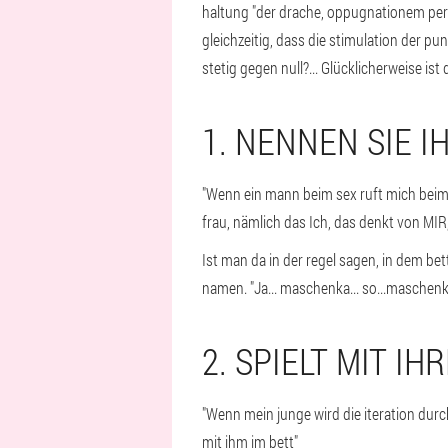
haltung "der drache, oppugnationem pert
gleichzeitig, dass die stimulation der pu
stetig gegen null?... Glücklicherweise ist d
1. NENNEN SIE 
"Wenn ein mann beim sex ruft mich beim n
frau, nämlich das Ich, das denkt von MIR
Ist man da in der regel sagen, in dem bet
namen. "Ja... maschenka... so...maschenka
2. SPIELT MIT I
"Wenn mein junge wird die iteration dur
mit ihm im bett"