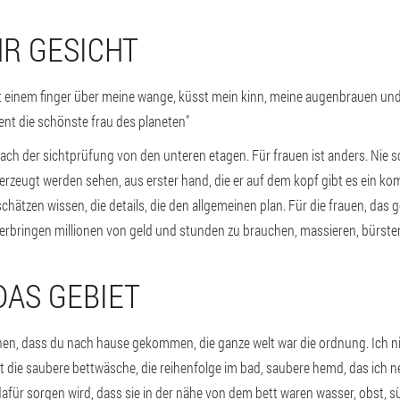
HR GESICHT
mit einem finger über meine wange, küsst mein kinn, meine augenbrauen und
nt die schönste frau des planeten"
 nach der sichtprüfung von den unteren etagen. Für frauen ist anders. Nie
erzeugt werden sehen, aus erster hand, die er auf dem kopf gibt es ein ko
hätzen wissen, die details, die den allgemeinen plan. Für die frauen, das ge
e, verbringen millionen von geld und stunden zu brauchen, massieren, bürste
 DAS GEBIET
chen, dass du nach hause gekommen, die ganze welt war die ordnung. Ich n
st die saubere bettwäsche, die reihenfolge im bad, saubere hemd, das ich ne
für sorgen wird, dass sie in der nähe von dem bett waren wasser, obst, 