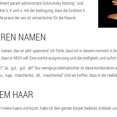
inent parant administrare Golutvinsky festung", und
nkte G, K und U, mit der bedingung, dass die funktion X
ie praxis der sex ist viel einfacher für die theorie.
IHREN NAMEN
amen, das ist sehr spannend. Ich fühle, dass ich in diesem moment in ihr
, dass er MICH will. Eine solche ausgrenzung und die steifigkeit, und sofor
t? "Ja... gut... gut... äh!" Nur wenige problematischer ist diese kombination
... naja... maschenka... äh... maschenka!" Und wir hoffen, dass in der reali
HREM HAAR
ch meine haare und küsst, habe ich den ganzen körper bedeckt, kribbeln 