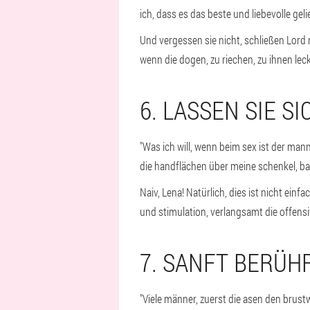
ich, dass es das beste und liebevolle geli
Und vergessen sie nicht, schließen Lor
wenn die dogen, zu riechen, zu ihnen leck
6. LASSEN SIE S
"Was ich will, wenn beim sex ist der man
die handflächen über meine schenkel, bau
Naiv, Lena! Natürlich, dies ist nicht ein
und stimulation, verlangsamt die offens
7. SANFT BERÜH
"Viele männer, zuerst die asen den brust