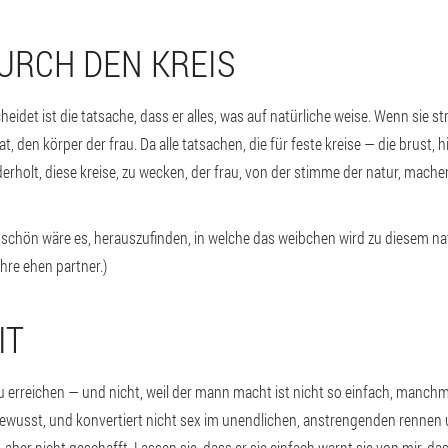
DURCH DEN KREIS
idet ist die tatsache, dass er alles, was auf natürliche weise. Wenn sie stre
t, den körper der frau. Da alle tatsachen, die für feste kreise — die brust, h
rholt, diese kreise, zu wecken, der frau, von der stimme der natur, machen
 schön wäre es, herauszufinden, in welche das weibchen wird zu diesem nat
re ehen partner.)
IT
 erreichen — und nicht, weil der mann macht ist nicht so einfach, manchm
bewusst, und konvertiert nicht sex im unendlichen, anstrengenden rennen 
, aber nicht geschafft. Lassen sie, dass er sie einfach warnt sie von mir, d