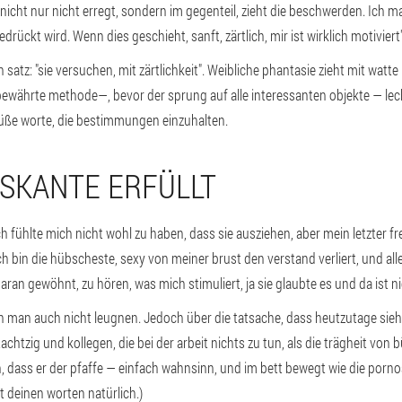
cht nur nicht erregt, sondern im gegenteil, zieht die beschwerden. Ich ma
drückt wird. Wenn dies geschieht, sanft, zärtlich, mir ist wirklich motiviert
 satz: "sie versuchen, mit zärtlichkeit". Weibliche phantasie zieht mit watt
bewährte methode—, bevor der sprung auf alle interessanten objekte — leck
 süße worte, die bestimmungen einzuhalten.
RISKANTE ERFÜLLT
 fühlte mich nicht wohl zu haben, dass sie ausziehen, aber mein letzter f
ich bin die hübscheste, sexy von meiner brust den verstand verliert, und a
an gewöhnt, zu hören, was mich stimuliert, ja sie glaubte es und da ist ni
an auch nicht leugnen. Jedoch über die tatsache, dass heutzutage sieht 
achtzig und kollegen, die bei der arbeit nichts zu tun, als die trägheit vo
, dass er der pfaffe — einfach wahnsinn, und im bett bewegt wie die pornos
it deinen worten natürlich.)