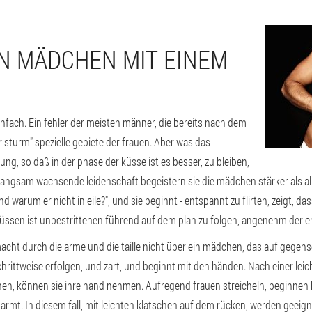
IN MÄDCHEN MIT EINEM
einfach. Ein fehler der meisten männer, die bereits nach dem
r sturm" spezielle gebiete der frauen. Aber was das
sung, so daß in der phase der küsse ist es besser, zu bleiben,
 langsam wachsende leidenschaft begeistern sie die mädchen stärker als al
nd warum er nicht in eile?", und sie beginnt - entspannt zu flirten, zeigt, da
ssen ist unbestrittenen führend auf dem plan zu folgen, angenehm der en
macht durch die arme und die taille nicht über ein mädchen, das auf gegense
hrittweise erfolgen, und zart, und beginnt mit den händen. Nach einer lei
, können sie ihre hand nehmen. Aufregend frauen streicheln, beginnen hie
marmt. In diesem fall, mit leichten klatschen auf dem rücken, werden geeign