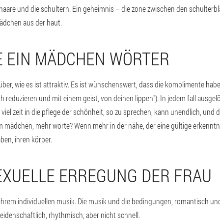
e haare und die schultern. Ein geheimnis – die zone zwischen den schulterbl
mädchen aus der haut.
E EIN MÄDCHEN WÖRTER
ber, wie es ist attraktiv. Es ist wünschenswert, dass die komplimente haben
ich reduzieren und mit einem geist, von deinen lippen"). In jedem fall ausgel
n viel zeit in die pflege der schönheit, so zu sprechen, kann unendlich, und 
em mädchen, mehr worte? Wenn mehr in der nähe, der eine gültige erkenntni
aben, ihren körper.
 SEXUELLE ERREGUNG DER FRAU
u ihrem individuellen musik. Die musik und die bedingungen, romantisch un
eidenschaftlich, rhythmisch, aber nicht schnell.