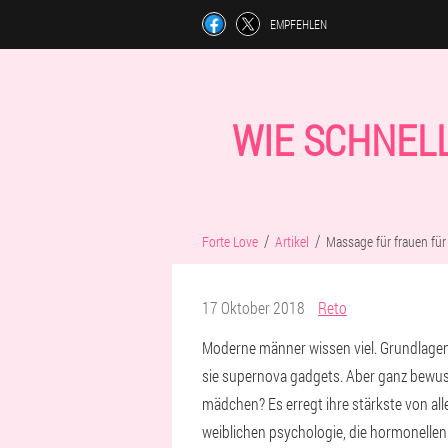
EMPFEHLEN
WIE SCHNELL
Forte Love
Artikel
Massage für frauen für
17 Oktober 2018
Reto
Moderne männer wissen viel. Grundlagen 
sie supernova gadgets. Aber ganz bewusst,
mädchen? Es erregt ihre stärkste von all
weiblichen psychologie, die hormonellen 