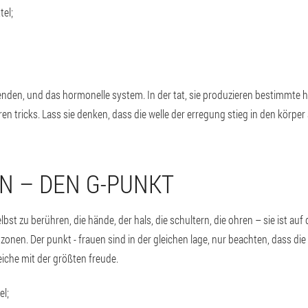
tel;
enden, und das hormonelle system. In der tat, sie produzieren bestimmte 
en tricks. Lass sie denken, dass die welle der erregung stieg in den körper 
N – DEN G-PUNKT
t zu berühren, die hände, der hals, die schultern, die ohren – sie ist au
onen. Der punkt - frauen sind in der gleichen lage, nur beachten, dass die i
eiche mit der größten freude.
el;